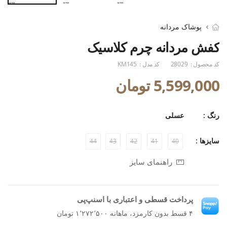
پوشاک مردانه
کفش مردانه چرم کلاسیک
کد محصول :
28029
کد مدل :
KM145
5,599,000 تومان
رنگ :
عسلی
سایزها :
44
43
42
41
40
راهنمای سایز
پرداخت قسطی و اعتباری با اسنپ‌پی
۴ قسط بدون کارمزد، ماهانه ۱٬۲۷۲٬۵۰۰ تومان