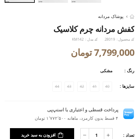
پوشاک مردانه
کفش مردانه چرم کلاسیک
کد محصول :
28019
کد مدل :
KM142
7,799,000 تومان
رنگ :
مشکی
سایزها :
44
43
42
41
40
پرداخت قسطی و اعتباری با اسنپ‌پی
۴ قسط بدون کارمزد، ماهانه ۱٬۷۷۲٬۵۰۰ تومان
تعداد :
افزودن به سبد خرید