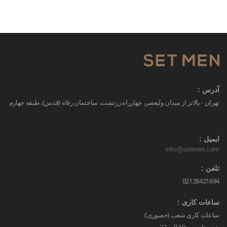
آدرس :
تهران - بالاتر از میدان ولیعصر، چهارراه زرتشت، ساختمان رفاه (قدس)، طبقه چهارم
ایمیل :
info@setmen.com
تلفن :
02128421694
ساعات کاری :
ساعات کاری شعب (حضوری):
شنبه تا جمعه 10 الی 22