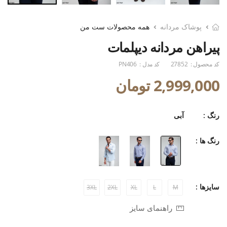
پوشاک مردانه
همه محصولات ست من
پیراهن مردانه دیپلمات
کد محصول :
27852
کد مدل :
PN406
2,999,000 تومان
رنگ :
آبی
رنگ ها :
سایزها :
3XL
2XL
XL
L
M
راهنمای سایز