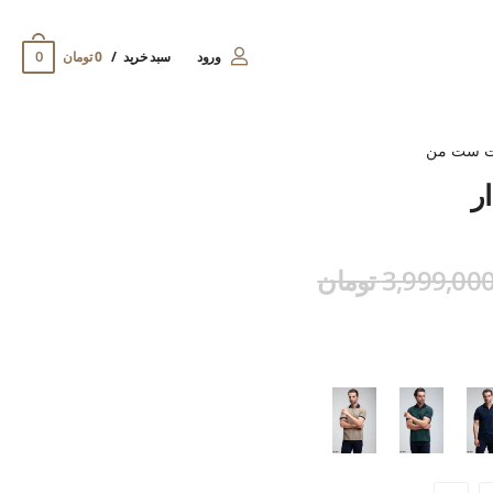
0
ورود
سبد خرید
0 تومان
ت ست من
ر
3,999,00 تومان