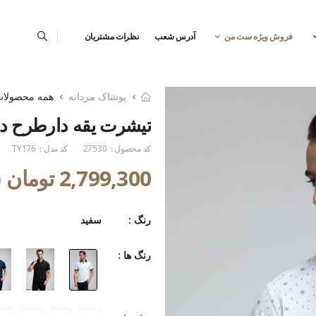
فروش ویژه ست من
آدرس شعب
نظرات مشتریان
پوشاک مردانه
همه محصولا
تیشرت یقه دارطرح دا
کد محصول :
27530
کد مدل :
TY176
2,799,300 تومان
0
رنگ :
سفید
رنگ ها :