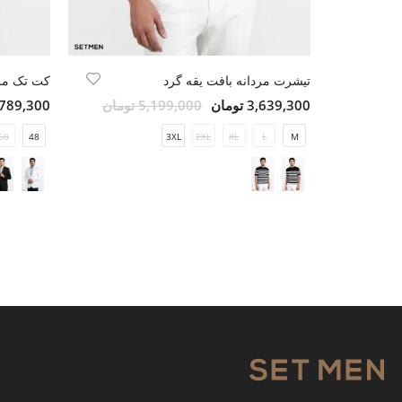
تیشرت مردانه بافت یقه گرد
کت تک مرد
3,639,300 تومان
5,199,000 تومان
13,789,300 ت
50
48
3XL
2XL
XL
L
M