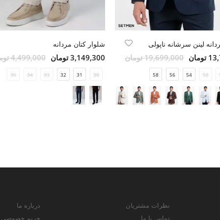
انه لینن سرشانه ناپولی
شلوار کتان مردانه
ومان
19,699,000 تومان
3,149,300 تومان
4,499,000 تومان
36
34
33
32
31
30
58
56
54
52
نظرات مشتریان
درباره ما
تماس با ما
حریم خصوصی