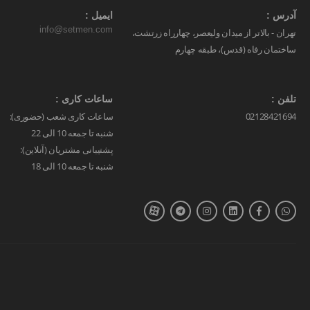
آدرس :
ایمیل :
info@setmen.com
تهران - بالاتر از میدان ولیعصر، چهارراه زرتشت،
ساختمان رفاه (قدس)، طبقه چهارم
تلفن :
ساعات کاری :
02128421694
ساعات کاری شعب (حضوری):
شنبه تا جمعه 10 الی 22
پشتیبانی مشتریان (آنلاین):
شنبه تا جمعه 10 الی 18