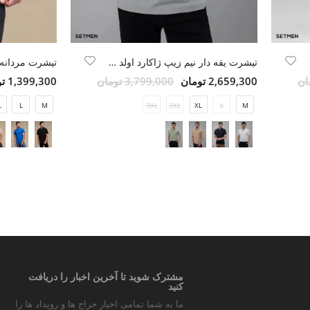
تیشرت یقه دار نیم زیپ ژاکارد اولد مانی
تیشرت مردانه 
2,659,300 تومان
3,799,000 تومان
1,399,300 تومان
L
L
M
3XL
2XL
XL
L
M
مشترک شوید تا آخرین اخبار را دریافت
کنید
ما به شما تمامی اخبار حراج ها و رویداد ها را