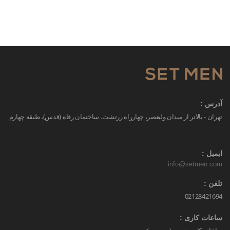
آدرس :
تهران - بالاتر از میدان ولیعصر، چهارراه زرتشت، ساختمان رفاه (قدس)، طبقه چهارم
ایمیل :
info@setmen.com
تلفن :
02128421694
ساعات کاری :