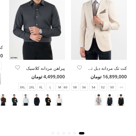
00
کت تک مردانه دبل توییل
پیراهن مردانه کلاسیک
16,899,000 تومان
4,499,000 تومان
3XL
2XL
XL
L
M
60
58
56
54
52
50
48