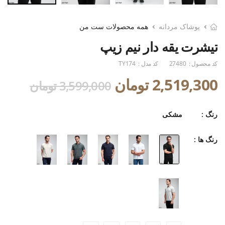
پوشاک مردانه
همه محصولات ست من
تیشرت یقه دار نیم زیپ
کد محصول :
27480
کد مدل :
TY174
2,519,300 تومان
3,599,000 تومان
رنگ :
مشکی
رنگ ها :