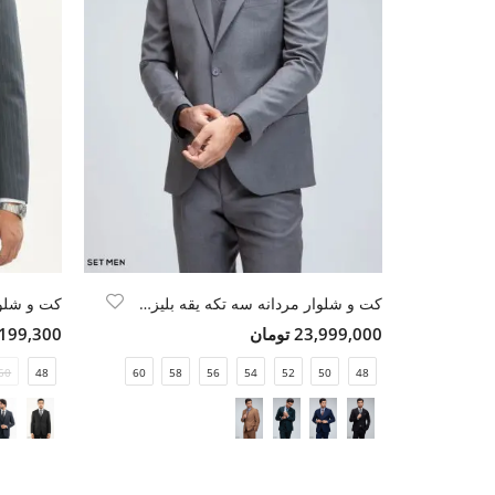
کت و شلوار مردانه سه تکه یقه بلیزر دو دکمه دو چاک
23,999,000 تومان
18,199,300 ت
50
48
60
58
56
54
52
50
48