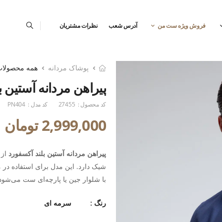
فروش ویژه ست من
آدرس شعب
نظرات مشتریان
پوشاک مردانه
همه محصولا
پیراهن مردانه آستین ب
کد محصول :
27455
کد مدل :
PN404
2,999,000 تومان
پیراهن مردانه آستین بلند آکسفورد
از 
شیک دارد. این مدل برای استفاده در 
با شلوار جین یا پارچه‌ای ست می‌شود
رنگ :
سرمه ای