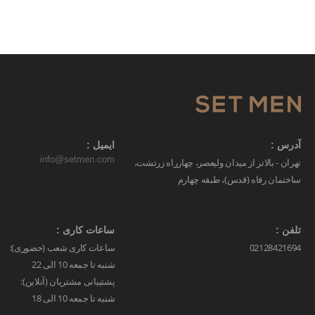
آدرس :
ایمیل :
info@setmen.com
تهران - بالاتر از میدان ولیعصر، چهارراه زرتشت،
ساختمان رفاه (قدس)، طبقه چهارم
تلفن :
ساعات کاری :
02128421694
ساعات کاری شعب (حضوری):
شنبه تا جمعه 10 الی 22
پشتیبانی مشتریان (آنلاین):
شنبه تا جمعه 10 الی 18