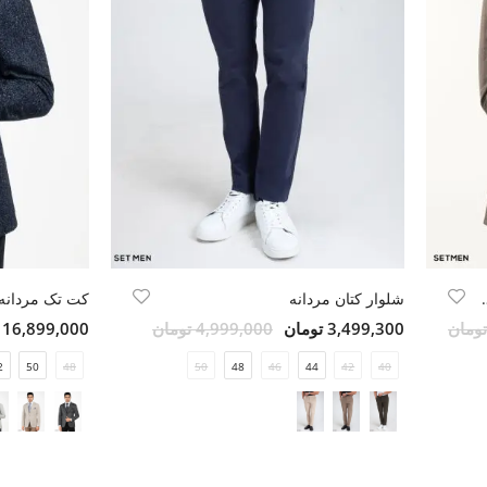
DIPLOMAT ELEGAN
شلوار کتان مردانه
کت تک مردانه
3,499,300 تومان
4,999,000 تومان
16,899,000 تومان
2
50
48
50
48
46
44
42
40