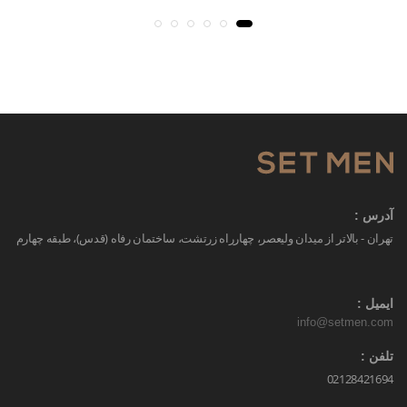
آدرس :
تهران - بالاتر از میدان ولیعصر، چهارراه زرتشت، ساختمان رفاه (قدس)، طبقه چهارم
ایمیل :
info@setmen.com
تلفن :
02128421694