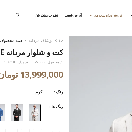
فروش ویژه ست من
آدرس شعب
نظرات مشتریان
پوشاک مردانه
همه محصولا
کت و شلوار مردانه BUSINESS LINE ست من
کد محصول :
27338
کد مدل :
SU210
13,999,000 تومان
رنگ :
کرم
رنگ ها :