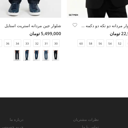
کت و شلوار مردانه دو تکه دو دکمه کلاسیک
شلوار جین مردانه استریت استایل
ومان
5,499,000 تومان
36
34
33
32
31
30
60
58
56
54
52
نظرات مشتریان
درباره ما
تماس با ما
حریم خصوصی