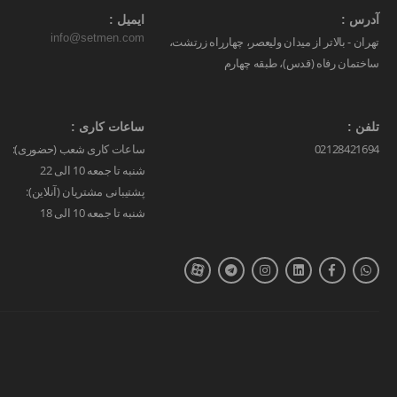
آدرس :
ایمیل :
info@setmen.com
تهران - بالاتر از میدان ولیعصر، چهارراه زرتشت،
ساختمان رفاه (قدس)، طبقه چهارم
تلفن :
ساعات کاری :
02128421694
ساعات کاری شعب (حضوری):
شنبه تا جمعه 10 الی 22
پشتیبانی مشتریان (آنلاین):
شنبه تا جمعه 10 الی 18