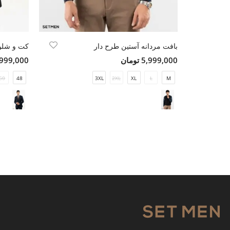
بافت مردانه آستین طرح دار
5,999,000 تومان
22,999,000 ت
50
48
3XL
2XL
XL
L
M