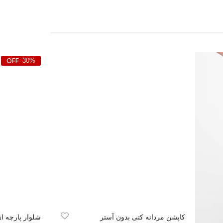
30%
کاپشن مردانه کتی بدون آستر
شلوار پارچه ای