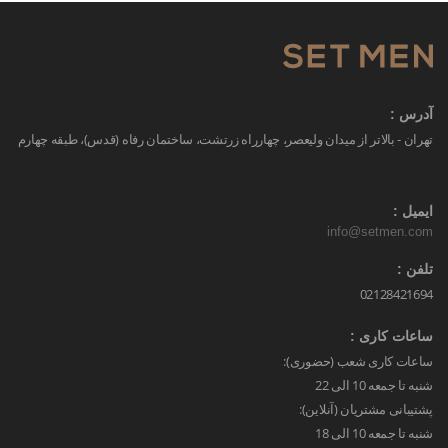
آدرس :
تهران - بالاتر از میدان ولیعصر، چهارراه زرتشت، ساختمان رفاه (قدس)، طبقه چهارم
ایمیل :
info@setmen.com
تلفن :
02128421694
ساعات کاری :
ساعات کاری شعب (حضوری):
شنبه تا جمعه 10 الی 22
پشتیبانی مشتریان (آنلاین):
شنبه تا جمعه 10 الی 18