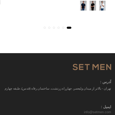
آدرس :
تهران - بالاتر از میدان ولیعصر، چهارراه زرتشت، ساختمان رفاه (قدس)، طبقه چهارم
ایمیل :
info@setmen.com