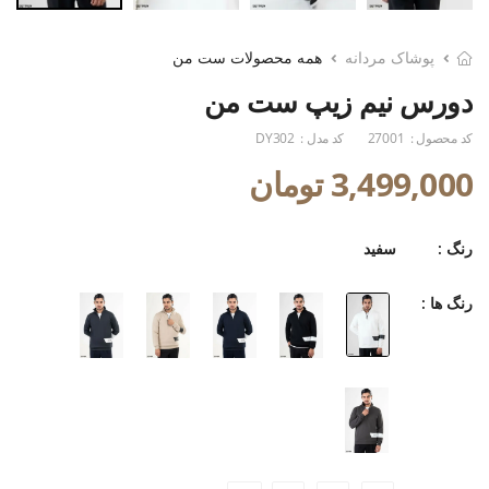
پوشاک مردانه
همه محصولات ست من
دورس نیم زیپ ست من
کد محصول :
27001
کد مدل :
DY302
3,499,000 تومان
رنگ :
سفید
رنگ ها :