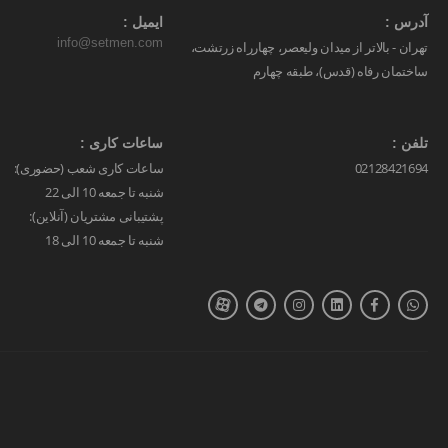
آدرس :
ایمیل :
info@setmen.com
تهران - بالاتر از میدان ولیعصر، چهارراه زرتشت،
ساختمان رفاه (قدس)، طبقه چهارم
تلفن :
ساعات کاری :
02128421694
ساعات کاری شعب (حضوری):
شنبه تا جمعه 10 الی 22
پشتیبانی مشتریان (آنلاین):
شنبه تا جمعه 10 الی 18