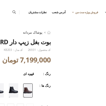
فروش ویژه ست من
آدرس شعب
نظرات مشتریان
پوشاک مردانه
بوت بغل زیپ دار SETMEN VANGUARD
کد محصول :
26931
کد مدل :
KB203
7,199,000 تومان
رنگ :
قهوه ای
رنگ ها :