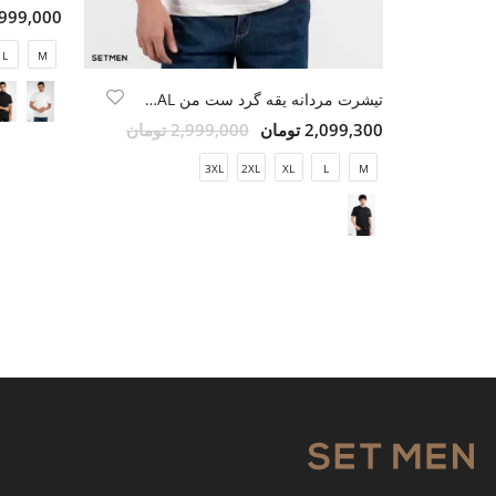
1,999,000 تو
L
M
تیشرت مردانه یقه گرد ست من ORIGINAL
2,099,300 تومان
2,999,000 تومان
3XL
2XL
XL
L
M