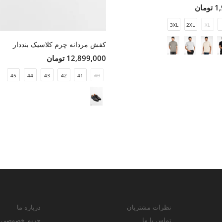
مان
3XL
2XL
XL
کفش مردانه چرم کلاسیک بنددار
12,899,000 تومان
45
44
43
42
41
40
نظرات مشتریان
درباره ما
تماس با ما
حریم خصوصی