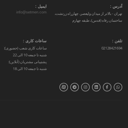
آدرس :
ایمیل :
info@setmen.com
تهران - بالاتر از میدان ولیعصر، چهارراه زرتشت،
ساختمان رفاه (قدس)، طبقه چهارم
تلفن :
ساعات کاری :
02128421694
ساعات کاری شعب (حضوری):
شنبه تا جمعه 10 الی 22
پشتیبانی مشتریان (آنلاین):
شنبه تا جمعه 10 الی 18