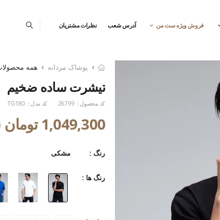
فروش ویژه ست من
آدرس شعب
نظرات مشتریان
پوشاک مردانه
همه محصولا
تیشرت ساده ضخیم
کد محصول :
26799
کد مدل :
TG180
1,049,300 تومان
0
رنگ :
مشکی
رنگ ها :