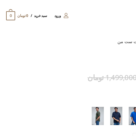
0
ورود
سبد خرید
0 تومان
ت ست من
1,499,00 تومان