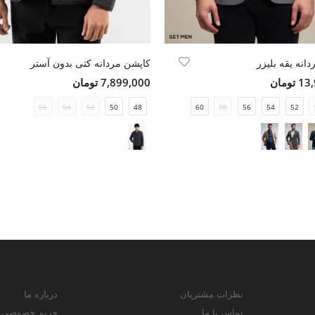
انه یقه بلیزر
کاپشن مردانه کتی بدون آستر
ومان
7,899,000 تومان
56
54
52
50
48
60
58
56
54
52
نظرات مشتریان
درباره ما
تماس با ما
حریم خصوصی