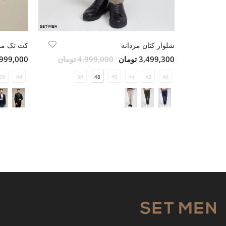
شلوار کتان مردانه
کت تک مرد
3,499,300 تومان
4,999,000 تومان
13,999,000 ت
50
48
50
48
46
44
42
40