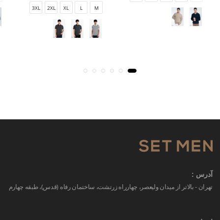
3XL
2XL
XL
L
M
آدرس :
تهران - بالاتر از میدان ولیعصر، چهارراه زرتشت، ساختمان رفاه (قدس)، طبقه چهارم