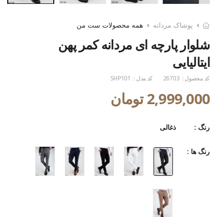
پوشاک مردانه
همه محصولات ست من
شلوار پارچه ای مردانه کمر پهن
ایتالیایی
کد محصول :
26703
کد مدل :
SHP101
2,999,000 تومان
رنگ :
ذغالی
رنگ ها :