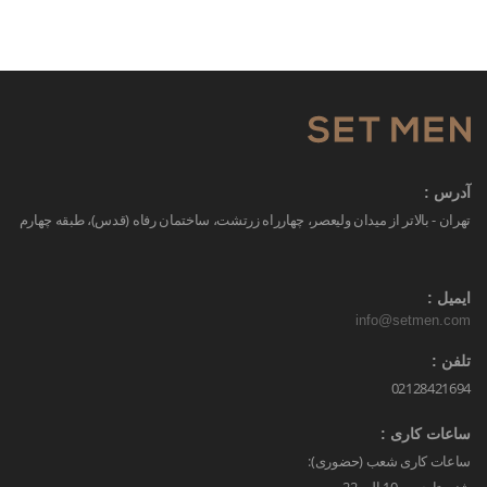
آدرس :
تهران - بالاتر از میدان ولیعصر، چهارراه زرتشت، ساختمان رفاه (قدس)، طبقه چهارم
ایمیل :
info@setmen.com
تلفن :
02128421694
ساعات کاری :
ساعات کاری شعب (حضوری):
شنبه تا جمعه 10 الی 22