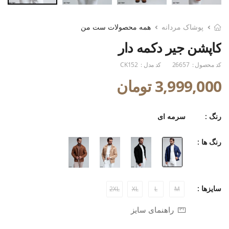
پوشاک مردانه
همه محصولات ست من
کاپشن جیر دکمه دار
کد محصول :
26657
کد مدل :
CK152
3,999,000 تومان
رنگ :
سرمه ای
رنگ ها :
سایزها :
2XL
XL
L
M
راهنمای سایز