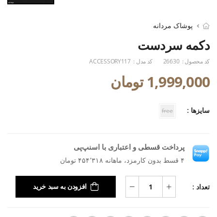
پوشاک مردانه
دکمه سردست
کد محصول :
26630
کد مدل :
ACCESSORY117
1,999,000 تومان
سایزها :
free
پرداخت قسطی و اعتباری با اسنپ‌پی
۴ قسط بدون کارمزد، ماهانه ۴۵۴٬۳۱۸ تومان
تعداد :
افزودن به سبد خرید