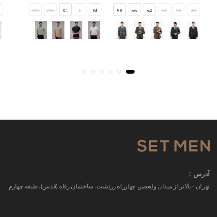
3XL
2XL
XL
L
M
58
56
54
52
50
48
آدرس :
تهران - بالاتر از میدان ولیعصر، چهارراه زرتشت، ساختمان رفاه (قدس)، طبقه چهارم