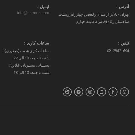
آدرس :
ایمیل :
info@setmen.com
تهران - بالاتر از میدان ولیعصر، چهارراه زرتشت،
ساختمان رفاه (قدس)، طبقه چهارم
تلفن :
ساعات کاری :
02128421694
ساعات کاری شعب (حضوری):
شنبه تا جمعه 10 الی 22
پشتیبانی مشتریان (آنلاین):
شنبه تا جمعه 10 الی 18