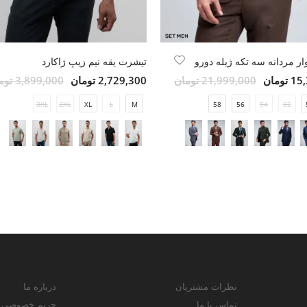
ر مردانه سه تکه ژیله دورو
تیشرت یقه نیم زیپ ژاکارد
ومان
21,999,000 تومان
2,729,300 تومان
3,899,000 تومان
3XL
2XL
XL
L
M
58
56
54
52
نظرات مشتریان
درباره ما
تماس با ما
حریم خصوصی