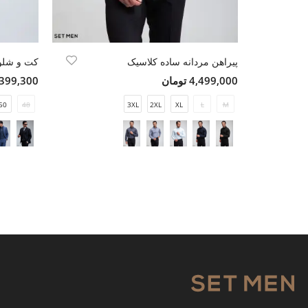
پیراهن مردانه ساده کلاسیک
کت و شلوا
4,499,000 تومان
15,399,300 ت
50
48
3XL
2XL
XL
L
M