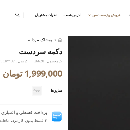
فروش ویژه ست من
آدرس شعب
نظرات مشتریان
پوشاک مردانه
دکمه سردست
کد محصول :
26620
کد مدل :
SSORY107
1,999,000 تومان
سایزها :
free
پرداخت قسطی و اعتباری ب
۴ قسط بدون کارمزد، ماهانه ۴۵۴٬۳۱۸ تومان