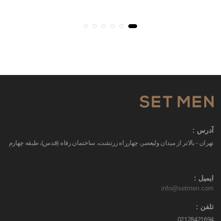
آدرس :
تهران - بالاتر از میدان ولیعصر، چهارراه زرتشت، ساختمان رفاه (قدس)، طبقه چهارم
ایمیل :
info@setmen.com
تلفن :
02128421694