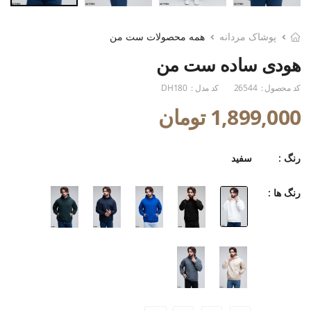
پوشاک مردانه
همه محصولات ست من
هودی ساده ست من
کد محصول :
26544
کد مدل :
DH180
1,899,000 تومان
رنگ :
سفید
رنگ ها :