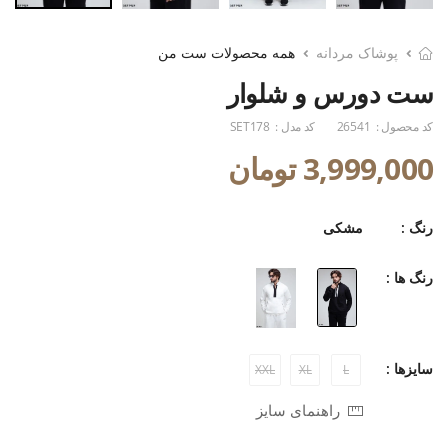
پوشاک مردانه
همه محصولات ست من
ست دورس و شلوار
کد محصول :
26541
کد مدل :
SET178
3,999,000 تومان
رنگ :
مشکی
رنگ ها :
سایزها :
XXL
XL
L
راهنمای سایز