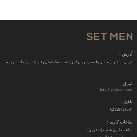
آدرس :
تهران - بالاتر از میدان ولیعصر، چهارراه زرتشت، ساختمان رفاه (قدس)، طبقه چهارم
ایمیل :
info@setmen.com
تلفن :
02128421694
ساعات کاری :
ساعات کاری شعب (حضوری):
شنبه تا جمعه 10 الی 22