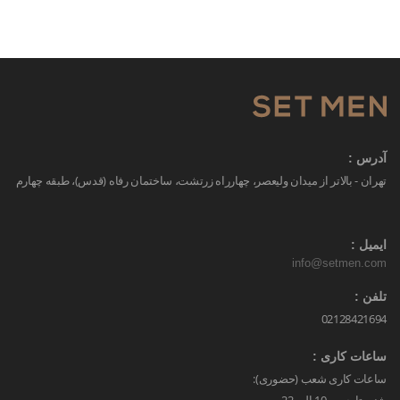
آدرس :
تهران - بالاتر از میدان ولیعصر، چهارراه زرتشت، ساختمان رفاه (قدس)، طبقه چهارم
ایمیل :
info@setmen.com
تلفن :
02128421694
ساعات کاری :
ساعات کاری شعب (حضوری):
شنبه تا جمعه 10 الی 22