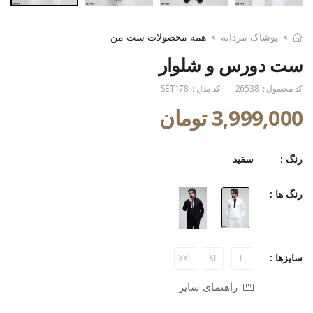
پوشاک مردانه
همه محصولات ست من
ست دورس و شلوار
کد محصول :
26538
کد مدل :
SET178
3,999,000 تومان
رنگ :
سفید
رنگ ها :
سایزها :
XXL
XL
L
راهنمای سایز