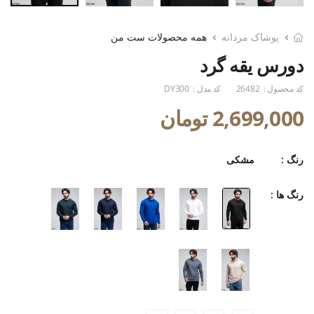
پوشاک مردانه
همه محصولات ست من
دورس یقه گرد
کد محصول :
26482
کد مدل :
DY300
2,699,000 تومان
رنگ :
مشکی
رنگ ها :