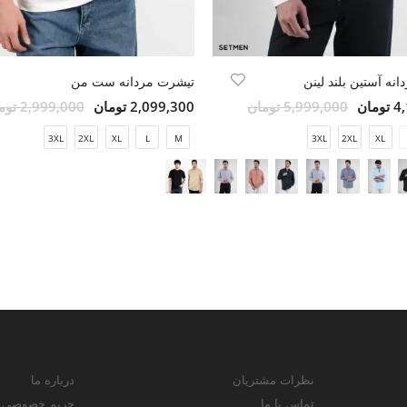
انه آستین بلند لینن
تیشرت مردانه ست من
مان
5,999,000 تومان
2,099,300 تومان
2,999,000 تومان
3XL
2XL
XL
L
M
3XL
2XL
XL
نظرات مشتریان
درباره ما
تماس با ما
حریم خصوصی