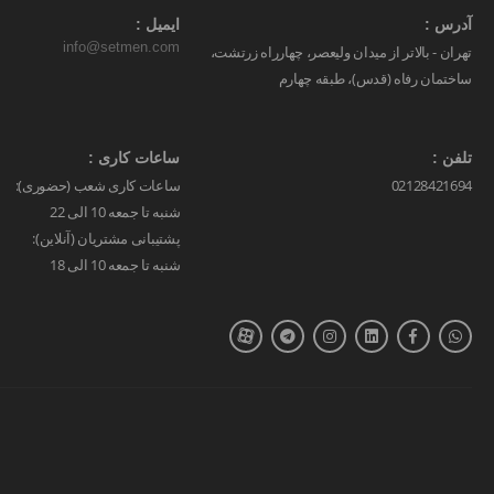
آدرس :
ایمیل :
info@setmen.com
تهران - بالاتر از میدان ولیعصر، چهارراه زرتشت،
ساختمان رفاه (قدس)، طبقه چهارم
تلفن :
ساعات کاری :
02128421694
ساعات کاری شعب (حضوری):
شنبه تا جمعه 10 الی 22
پشتیبانی مشتریان (آنلاین):
شنبه تا جمعه 10 الی 18