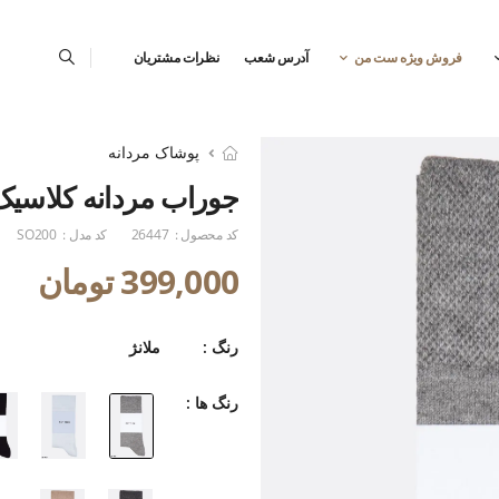
فروش ویژه ست من
آدرس شعب
نظرات مشتریان
پوشاک مردانه
جوراب مردانه کلاسیک
کد محصول :
26447
کد مدل :
SO200
399,000 تومان
رنگ :
ملانژ
رنگ ها :