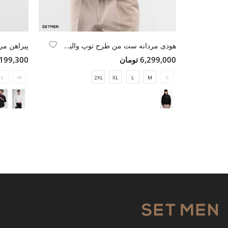
هودی مردانه ست من طرح توپ والیبال
پیراهن مرد
6,299,000 تومان
4,199,300 تو
L
M
2XL
XL
L
M
S