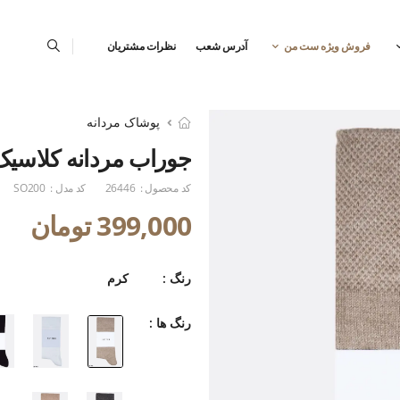
فروش ویژه ست من
آدرس شعب
نظرات مشتریان
پوشاک مردانه
جوراب مردانه کلاسیک
کد محصول :
26446
کد مدل :
SO200
399,000 تومان
رنگ :
کرم
رنگ ها :