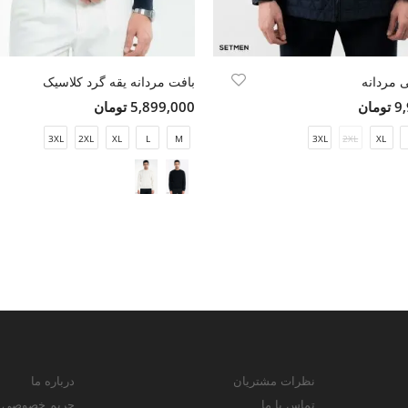
 مردانه
بافت مردانه یقه گرد کلاسیک
مان
5,899,000 تومان
3XL
2XL
XL
L
M
3XL
2XL
XL
نظرات مشتریان
درباره ما
تماس با ما
حریم خصوصی