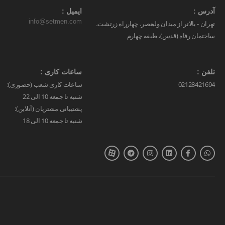
آدرس :
ایمیل :
info@setmen.com
تهران - بالاتر از میدان ولیعصر، چهارراه زرتشت،
ساختمان رفاه (قدس)، طبقه چهارم
تلفن :
ساعات کاری :
02128421694
ساعات کاری شعب (حضوری):
شنبه تا جمعه 10 الی 22
پشتیبانی مشتریان (آنلاین):
شنبه تا جمعه 10 الی 18