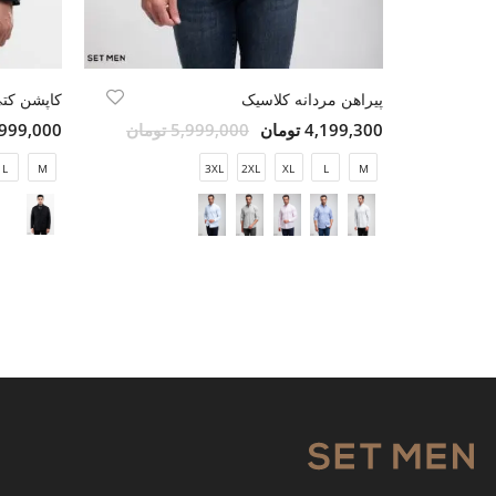
پیراهن مردانه کلاسیک
کاپشن کتی
4,199,300 تومان
5,999,000 تومان
9,999,000 تو
L
M
3XL
2XL
XL
L
M