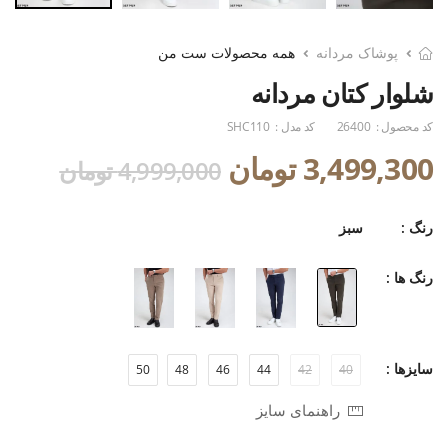
پوشاک مردانه
همه محصولات ست من
شلوار کتان مردانه
کد محصول :
26400
کد مدل :
SHC110
3,499,300 تومان
4,999,000 تومان
رنگ :
سبز
رنگ ها :
سایزها :
50
48
46
44
42
40
راهنمای سایز