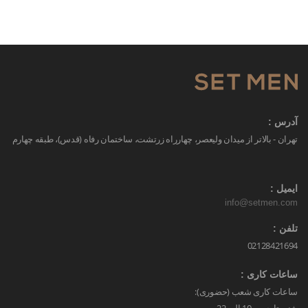
آدرس :
تهران - بالاتر از میدان ولیعصر، چهارراه زرتشت، ساختمان رفاه (قدس)، طبقه چهارم
ایمیل :
info@setmen.com
تلفن :
02128421694
ساعات کاری :
ساعات کاری شعب (حضوری):
شنبه تا جمعه 10 الی 22