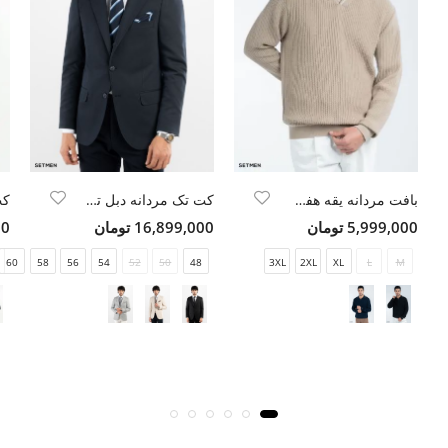
بافت مردانه یقه هفت اولد مانی
کت تک مردانه دبل توییل
5,999,000 تومان
16,899,000 تومان
00
60
58
56
54
52
50
48
3XL
2XL
XL
L
M