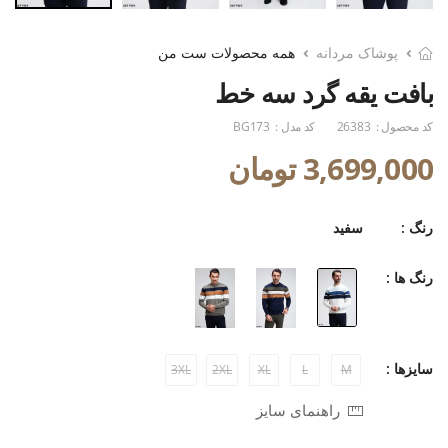
پوشاک مردانه
همه محصولات ست من
بافت یقه گرد سه خط
کد محصول :
26383
کد مدل :
BG173
3,699,000 تومان
رنگ :
سفید
رنگ ها :
سایزها :
3XL
2XL
XL
L
M
راهنمای سایز