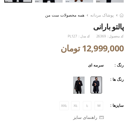
پوشاک مردانه
همه محصولات ست من
پالتو بارانی
کد محصول :
26369
کد مدل :
PL127
12,999,000 تومان
رنگ :
سرمه ای
رنگ ها :
سایزها :
XXL
XL
L
M
راهنمای سایز