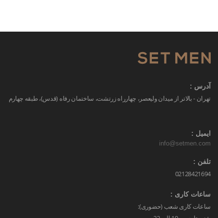
آدرس :
تهران - بالاتر از میدان ولیعصر، چهارراه زرتشت، ساختمان رفاه (قدس)، طبقه چهارم
ایمیل :
info@setmen.com
تلفن :
02128421694
ساعات کاری :
ساعات کاری شعب (حضوری):
شنبه تا جمعه 10 الی 22