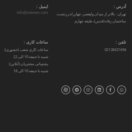
آدرس :
ایمیل :
info@setmen.com
تهران - بالاتر از میدان ولیعصر، چهارراه زرتشت،
ساختمان رفاه (قدس)، طبقه چهارم
تلفن :
ساعات کاری :
02128421694
ساعات کاری شعب (حضوری):
شنبه تا جمعه 10 الی 22
پشتیبانی مشتریان (آنلاین):
شنبه تا جمعه 10 الی 18