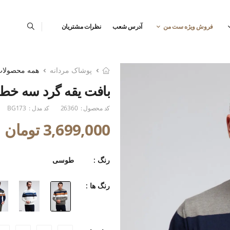
فروش ویژه ست من
آدرس شعب
نظرات مشتریان
پوشاک مردانه
همه محصولا
بافت یقه گرد سه خط
کد محصول :
26360
کد مدل :
BG173
3,699,000 تومان
رنگ :
طوسی
رنگ ها :