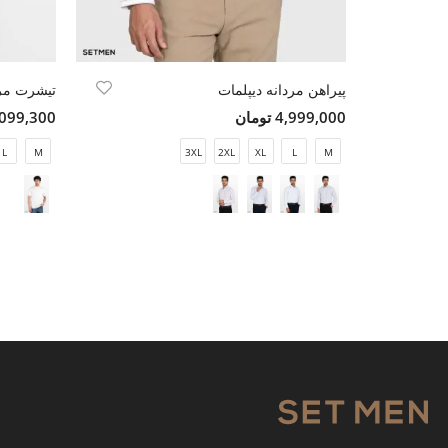
پیراهن مردانه دیپلمات
تیشرت مر
4,999,000 تومان
2,099,300 تو
L
M
3XL
2XL
XL
L
M