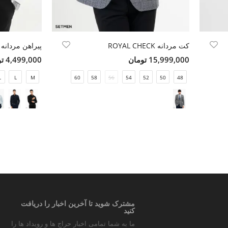
کت مردانه ROYAL CHECK
پیراهن مردانه
15,999,000 تومان
4,499,000 تومان
L
L
M
60
58
56
54
52
50
48
مشترک شوید تا آخرین اخبار را دریافت
کنید
ما به شما تمامی اخبار حراج ها و رویداد ها را