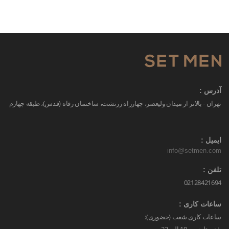
آدرس :
تهران - بالاتر از میدان ولیعصر، چهارراه زرتشت، ساختمان رفاه (قدس)، طبقه چهارم
ایمیل :
info@setmen.com
تلفن :
02128421694
ساعات کاری :
ساعات کاری شعب (حضوری):
شنبه تا جمعه 10 الی 22