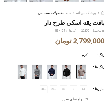
پوشاک مردانه
همه محصولات ست من
بافت یقه اسکی طرح دار
کد محصول :
26255
کد مدل :
BSK124
2,799,000 تومان
رنگ :
کرم
رنگ ها :
سایزها :
3XL
2XL
XL
L
M
راهنمای سایز