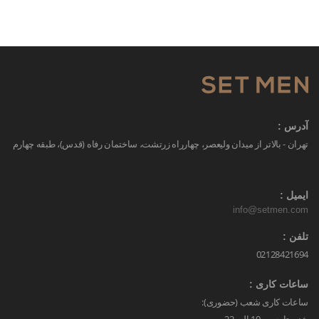
آدرس :
تهران - بالاتر از میدان ولیعصر، چهارراه زرتشت، ساختمان رفاه (قدس)، طبقه چهارم
ایمیل :
info@setmen.com
تلفن :
02128421694
ساعات کاری :
ساعات کاری شعب (حضوری):
شنبه تا جمعه 10 الی 22