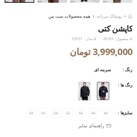
پوشاک مردانه
همه محصولات ست من
کاپشن کتی
کد محصول :
26163
کد مدل :
CK151
3,999,000 تومان
رنگ :
سرمه ای
رنگ ها :
سایزها :
58
56
54
52
50
48
46
راهنمای سایز