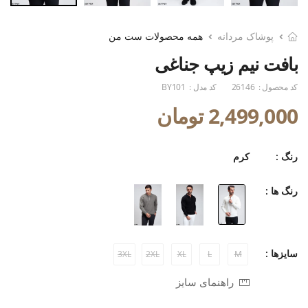
پوشاک مردانه
همه محصولات ست من
بافت نیم زیپ جناغی
کد محصول :
26146
کد مدل :
BY101
2,499,000 تومان
رنگ :
کرم
رنگ ها :
سایزها :
3XL
2XL
XL
L
M
راهنمای سایز