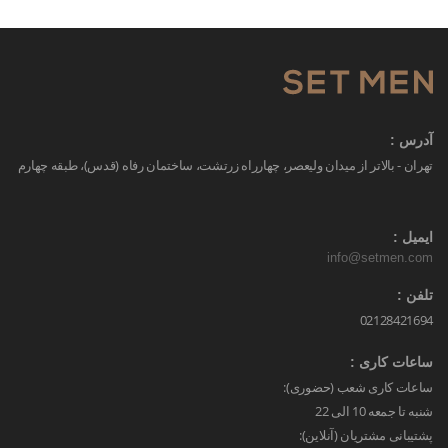
آدرس :
تهران - بالاتر از میدان ولیعصر، چهارراه زرتشت، ساختمان رفاه (قدس)، طبقه چهارم
ایمیل :
info@setmen.com
تلفن :
02128421694
ساعات کاری :
ساعات کاری شعب (حضوری):
شنبه تا جمعه 10 الی 22
پشتیبانی مشتریان (آنلاین):