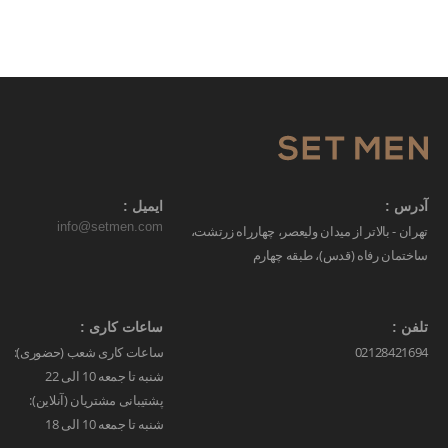
آدرس :
ایمیل :
info@setmen.com
تهران - بالاتر از میدان ولیعصر، چهارراه زرتشت،
ساختمان رفاه (قدس)، طبقه چهارم
تلفن :
ساعات کاری :
02128421694
ساعات کاری شعب (حضوری):
شنبه تا جمعه 10 الی 22
پشتیبانی مشتریان (آنلاین):
شنبه تا جمعه 10 الی 18