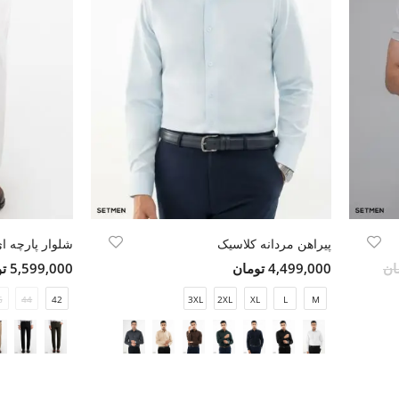
انی
پیراهن مردانه کلاسیک
شلوار پارچه ای
4,499,000 تومان
5,599,000 تومان
6
44
42
3XL
2XL
XL
L
M