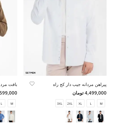
پیراهن مردانه جیب دار کج راه
بافت مردا
4,499,000 تومان
4,599,000 تو
L
M
3XL
2XL
XL
L
M