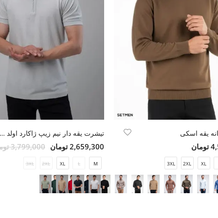
نه یقه اسکی
تیشرت یقه دار نیم زیپ ژاکارد اولد م
مان
2,659,300 تومان
3,799,000 تومان
3XL
2XL
XL
L
M
3XL
2XL
XL