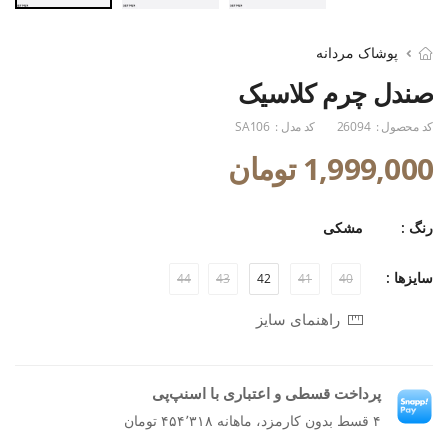
پوشاک مردانه
صندل چرم کلاسیک
کد محصول :
26094
کد مدل :
SA106
1,999,000 تومان
رنگ :
مشکی
سایزها :
44
43
42
41
40
راهنمای سایز
پرداخت قسطی و اعتباری با اسنپ‌پی
۴ قسط بدون کارمزد، ماهانه ۴۵۴٬۳۱۸ تومان