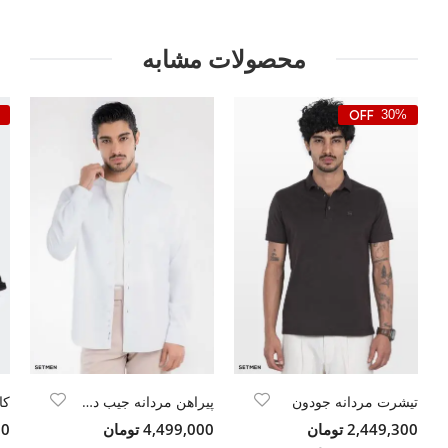
محصولات مشابه
30%
تیشرت مردانه جودون
پیراهن مردانه جیب دار کج راه
کا
2,449,300 تومان
4,499,000 تومان
300