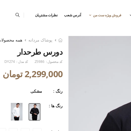
فروش ویژه ست من
آدرس شعب
نظرات مشتریان
پوشاک مردانه
همه محصولا
دورس طرحدار
کد محصول :
25986
کد مدل :
DY274
2,299,000 تومان
رنگ :
مشکی
رنگ ها :