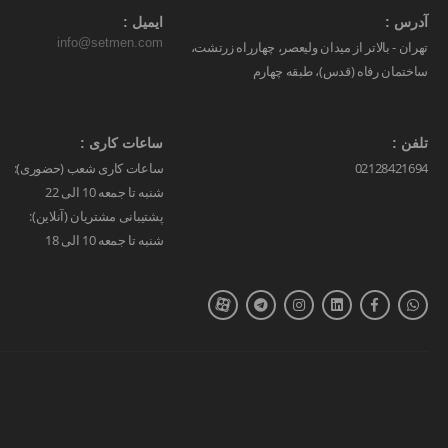
آدرس :
ایمیل :
info@setmen.com
تهران - بالاتر از میدان ولیعصر، چهارراه زرتشت،
ساختمان رفاه (قدس)، طبقه چهارم
تلفن :
ساعات کاری :
02128421694
ساعات کاری شعب (حضوری):
شنبه تا جمعه 10 الی 22
پشتیبانی مشتریان (آنلاین):
شنبه تا جمعه 10 الی 18