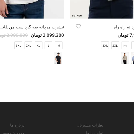
انه راه راه
تیشرت مردانه یقه گرد ست من GINAL
مان
2,099,300 تومان
2,999,000 تومان
3XL
2XL
XL
L
M
3XL
2XL
XL
نظرات مشتریان
درباره ما
تماس با ما
حریم خصوصی