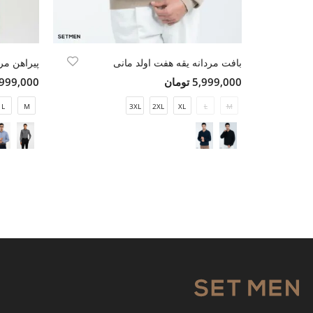
بافت مردانه یقه هفت اولد مانی
پیراهن مرد
5,999,000 تومان
7,999,000 تو
L
M
3XL
2XL
XL
L
M