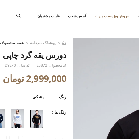
فروش ویژه ست من
آدرس شعب
نظرات مشتریان
پوشاک مردانه
همه محصولا
دورس یقه گرد چاپی
کد محصول :
25872
کد مدل :
DY270
2,999,000 تومان
رنگ :
مشکی
رنگ ها :