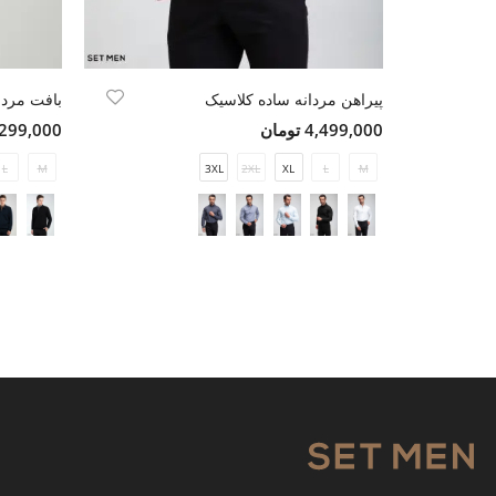
پیراهن مردانه ساده کلاسیک
بافت مردا
4,499,000 تومان
5,299,000 تو
L
M
3XL
2XL
XL
L
M