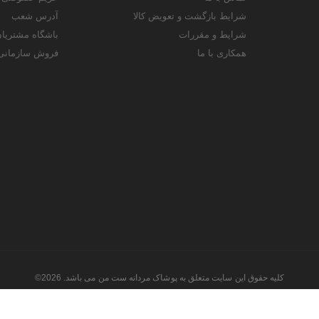
شرایط بازگشت و تعویض کالا
آدرس شعب
شرایط و مقررات
باشگاه مشتریا
همکاری با ما
فروش سازمانی
کلیه حقوق این سایت متعلق به پوشاک مردانه ست من می باشد. 2026©
طراحی و اجرا توسط
تیام