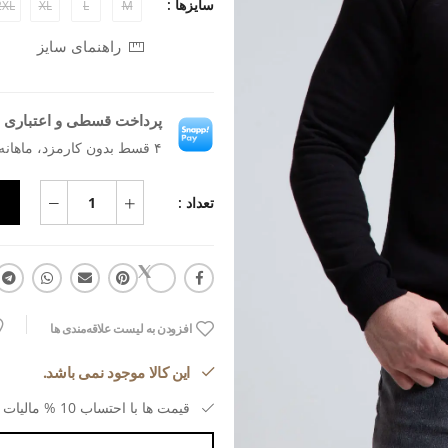
سایزها :
2XL
XL
L
M
راهنمای سایز
پرداخت قسطی و اعتباری ب
۴ قسط بدون کارمزد، ماهانه ۶۸۱٬۵۹۱ تومان
تعداد :
افزودن به لیست علاقه‌مندی ها
این کالا موجود نمی باشد.
قیمت ها با احتساب 10 % مالیات بر ارزش افزوده می باشد.