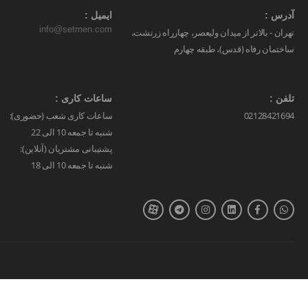
آدرس :
ایمیل :
info@setmen.com
تهران - بالاتر از میدان ولیعصر، چهارراه زرتشت،
ساختمان رفاه (قدس)، طبقه چهارم
تلفن :
ساعات کاری :
02128421694
ساعات کاری شعب (حضوری):
شنبه تا جمعه 10 الی 22
پشتیبانی مشتریان (آنلاین):
شنبه تا جمعه 10 الی 18