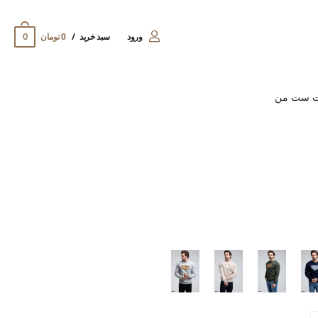
0
ورود
سبد خرید
0 تومان
ت ست من