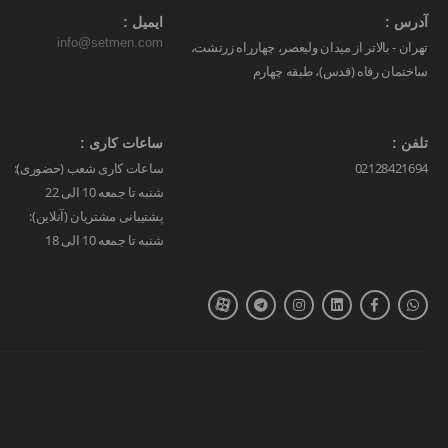
آدرس :
ایمیل :
info@setmen.com
تهران - بالاتر از میدان ولیعصر، چهارراه زرتشت،
ساختمان رفاه (قدس)، طبقه چهارم
تلفن :
ساعات کاری :
02128421694
ساعات کاری شعب (حضوری):
شنبه تا جمعه 10 الی 22
پشتیبانی مشتریان (آنلاین):
شنبه تا جمعه 10 الی 18