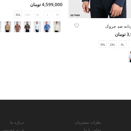
4,599,000 تومان
3XL
2XL
XL
L
M
دانه ضد چروک
مان
3XL
2XL
XL
نظرات مشتریان
درباره ما
تماس با ما
حریم خصوصی