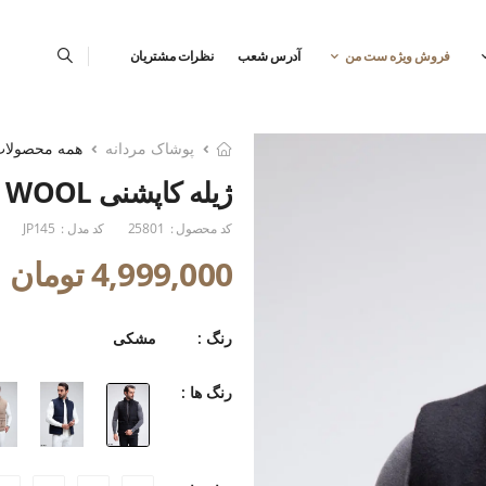
فروش ویژه ست من
آدرس شعب
نظرات مشتریان
پوشاک مردانه
همه محصولا
ژیله کاپشنی LUXE WOOL
کد محصول :
25801
کد مدل :
JP145
4,999,000 تومان
رنگ :
مشکی
رنگ ها :