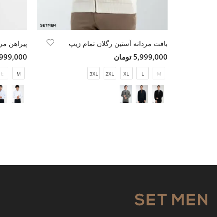
بافت مردانه آستین رگلان تمام زیپ
پیراهن مر
5,999,000 تومان
3,999,000 تو
L
M
3XL
2XL
XL
L
M