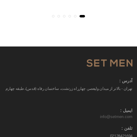
آدرس :
تهران - بالاتر از میدان ولیعصر، چهارراه زرتشت، ساختمان رفاه (قدس)، طبقه چهارم
ایمیل :
info@setmen.com
تلفن :
02128421694