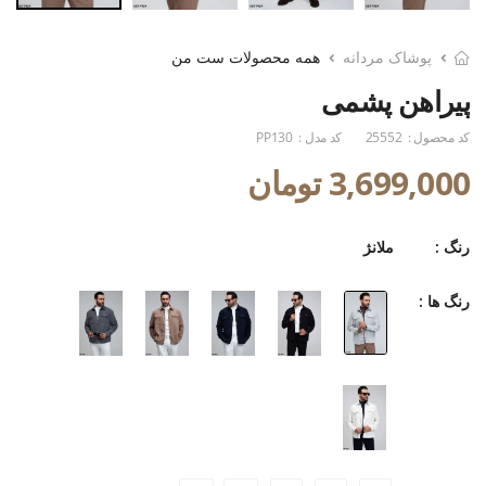
پوشاک مردانه
همه محصولات ست من
پیراهن پشمی
کد محصول :
25552
کد مدل :
PP130
3,699,000 تومان
رنگ :
ملانژ
رنگ ها :