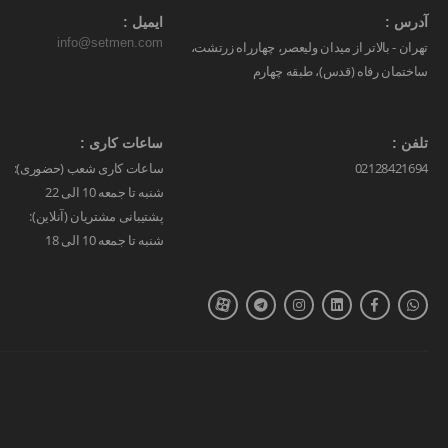
آدرس :
ایمیل :
info@setmen.com
تهران - بالاتر از میدان ولیعصر، چهارراه زرتشت،
ساختمان رفاه (قدس)، طبقه چهارم
تلفن :
ساعات کاری :
02128421694
ساعات کاری شعب (حضوری):
شنبه تا جمعه 10 الی 22
پشتیبانی مشتریان (آنلاین):
شنبه تا جمعه 10 الی 18