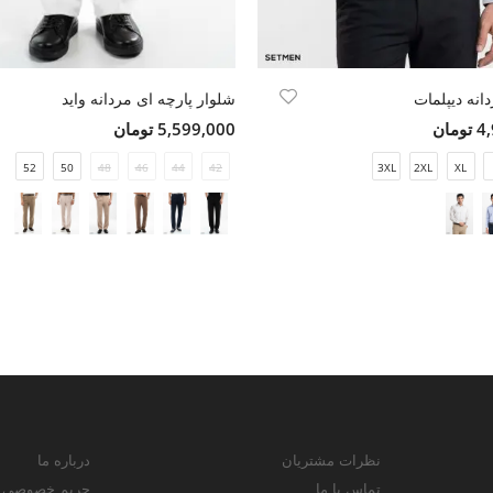
انه دیپلمات
شلوار پارچه ای مردانه واید
مان
5,599,000 تومان
52
50
48
46
44
42
3XL
2XL
XL
نظرات مشتریان
درباره ما
تماس با ما
حریم خصوصی