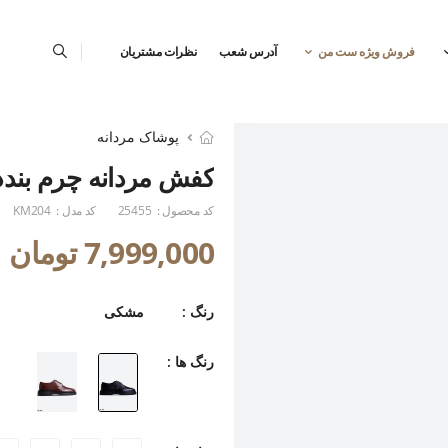
فروش ویژه ست من
آدرس شعب
نظرات مشتریان
پوشاک مردانه
کفش مردانه چرم بندد
کد محصول :
25455
کد مدل :
KM204
7,999,000 تومان
رنگ :
مشکی
رنگ ها :