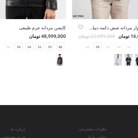
کت و شلوار مردانه شش دکمه دیپلمات
کاپشن مردانه چرم طبیعی
ومان
22,999,000 تومان
48,999,000 تومان
58
56
54
52
50
48
60
58
56
54
52
نظرات مشتریان
درباره ما
تماس با ما
حریم خصوصی