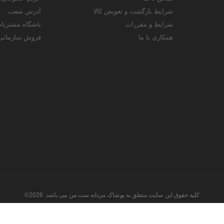
شرایط بازگشت و تعویض کالا
آدرس شعب
شرایط و مقررات
باشگاه مشتریا
همکاری با ما
فروش سازمانی
کلیه حقوق این سایت متعلق به پوشاک مردانه ست من می باشد. 2026©
طراحی و اجرا توسط
تیام