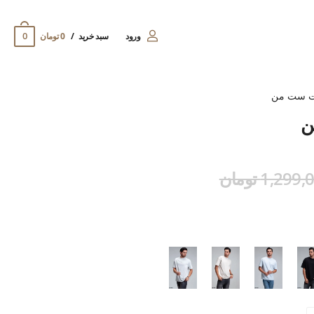
0
ورود
سبد خرید
0 تومان
ت ست من
ن
1,299 تومان