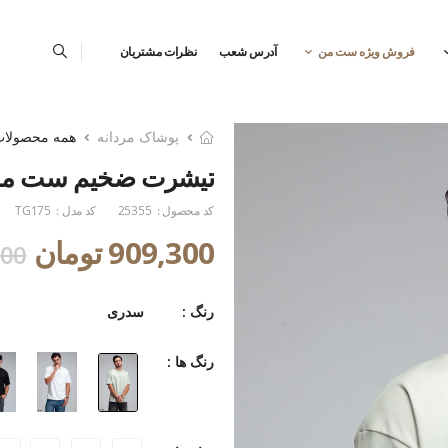
فروش ویژه ست من
آدرس شعب
نظرات مشتریان
پوشاک مردانه
همه محصولا
تیشرت ضخیم ست م
کد محصول :
25355
کد مدل :
TG175
909,300 تومان
,000
رنگ :
سدری
رنگ ها :