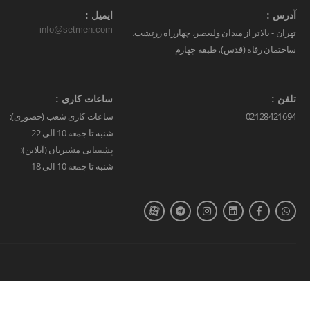
آدرس :
ایمیل :
info@setmen.com
تهران - بالاتر از میدان ولیعصر، چهارراه زرتشت،
ساختمان رفاه (قدس)، طبقه چهارم
تلفن :
ساعات کاری :
02128421694
ساعات کاری شعب (حضوری):
شنبه تا جمعه 10 الی 22
پشتیبانی مشتریان (آنلاین):
شنبه تا جمعه 10 الی 18