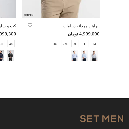
پیراهن مردانه دیپلمات
4,999,000 تومان
16,099,300 ت
50
48
3XL
2XL
XL
L
M