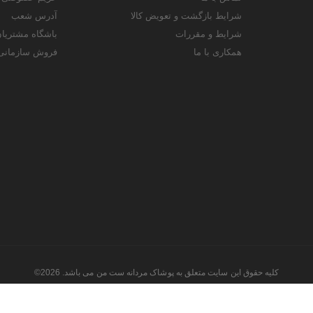
شرایط بازگشت و تعویض کالا
آدرس شعب
شرایط و مقررات
باشگاه مشتریا
همکاری با ما
فروش سازمانی
کلیه حقوق این سایت متعلق به پوشاک مردانه ست من می باشد. 2026©
طراحی و اجرا توسط
تیام