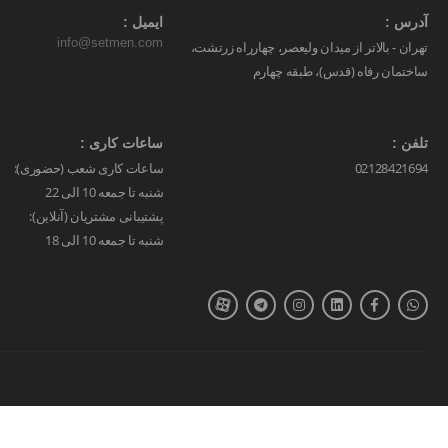
آدرس :
ایمیل :
info@setmen.com
تهران - بالاتر از میدان ولیعصر، چهارراه زرتشت،
ساختمان رفاه (قدس)، طبقه چهارم
تلفن :
ساعات کاری :
02128421694
ساعات کاری شعب (حضوری):
شنبه تا جمعه 10 الی 22
پشتیبانی مشتریان (آنلاین):
شنبه تا جمعه 10 الی 18