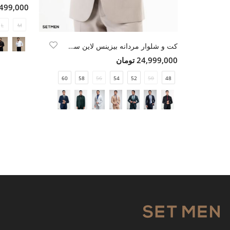
5,499,000 تو
L
M
کت و شلوار مردانه بیزینس لاین ست من
24,999,000 تومان
60
58
56
54
52
50
48