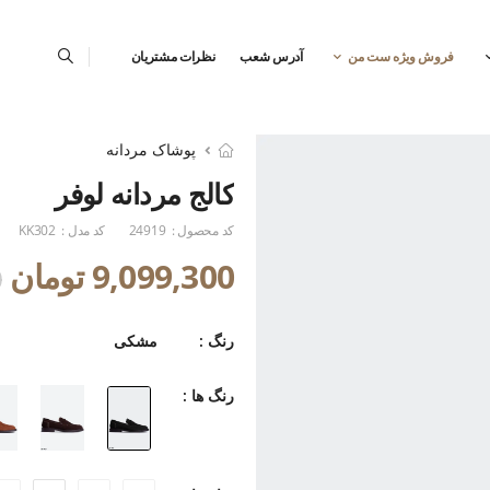
فروش ویژه ست من
آدرس شعب
نظرات مشتریان
پوشاک مردانه
کالج مردانه لوفر
کد محصول :
24919
کد مدل :
KK302
9,099,300 تومان
0
رنگ :
مشکی
رنگ ها :