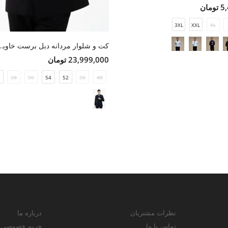
مان
3XL
XXL
XL
کت و شلوار مردانه د
23,999,000 تومان
58
56
54
52
50
48
نظرات مشتریان
درباره ما
تماس با ما
حریم خصوصی