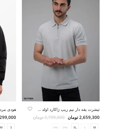
تیشرت یقه دار نیم زیپ ژاکارد اولد مانی
2,659,300 تومان
3,799,000 تومان
6,299,000 تو
M
S
3XL
2XL
XL
L
M