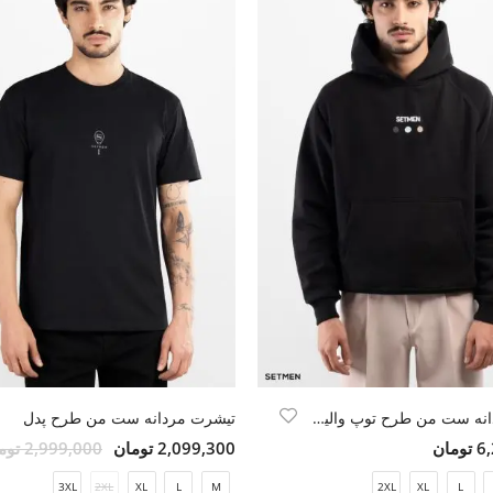
هودی مردانه ست من طرح توپ والیبال
تیشرت مردانه ست من طرح پدل
مان
2,099,300 تومان
2,999,000 تومان
3XL
2XL
XL
L
M
2XL
XL
L