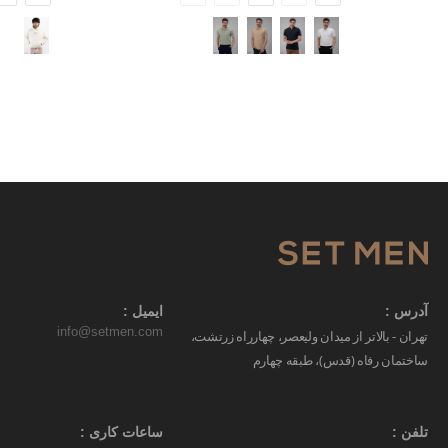
آدرس :
ایمیل :
info@setmen.com
تهران - بالاتر از میدان ولیعصر، چهارراه زرتشت،
ساختمان رفاه (قدس)، طبقه چهارم
تلفن :
ساعات کاری :