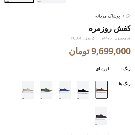
پوشاک مردانه
کفش روزمره
کد محصول :
24495
کد مدل :
KC304
9,699,000 تومان
رنگ :
قهوه ای
رنگ ها :