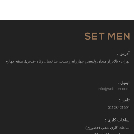
آدرس :
تهران - بالاتر از میدان ولیعصر، چهارراه زرتشت، ساختمان رفاه (قدس)، طبقه چهارم
ایمیل :
info@setmen.com
تلفن :
02128421694
ساعات کاری :
ساعات کاری شعب (حضوری):