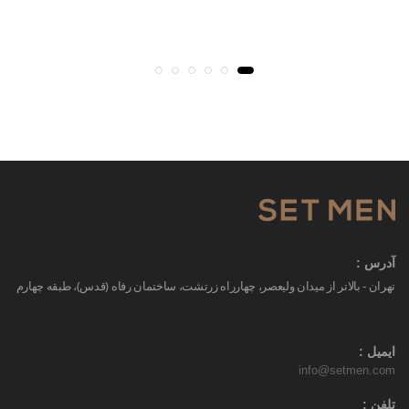
آدرس :
تهران - بالاتر از میدان ولیعصر، چهارراه زرتشت، ساختمان رفاه (قدس)، طبقه چهارم
ایمیل :
info@setmen.com
تلفن :