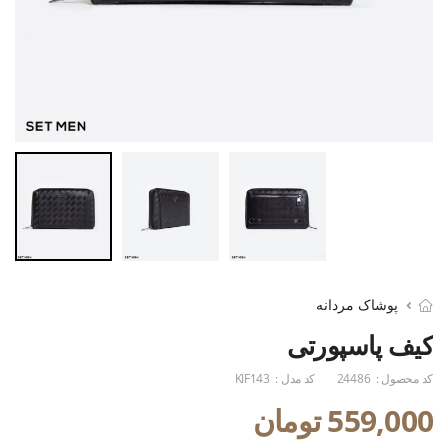
پوشاک مردانه
کیف پاسپورتی
کد محصول :
24486
کد مدل :
KIF143
559,000 تومان