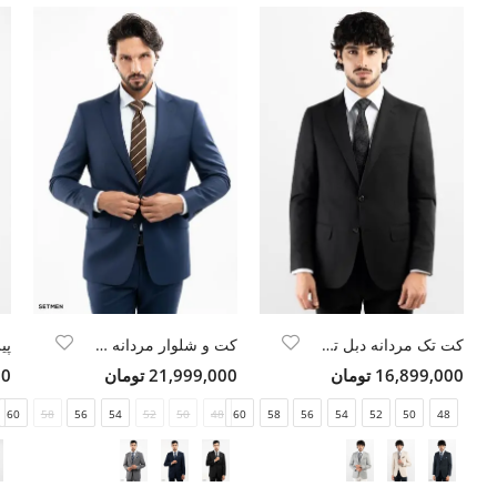
کت تک مردانه دبل توییل
کت و شلوار مردانه LUXE WOOL
پی
16,899,000 تومان
21,999,000 تومان
000
60
58
56
54
52
50
48
60
58
56
54
52
50
48