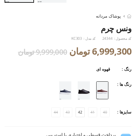
پوشاک مردانه
ونس چرم
کد محصول :
24344
کد مدل :
KC303
6,999,300 تومان
9,999,000 تومان
رنگ :
قهوه ای
رنگ ها :
سایزها :
44
43
42
41
40
پرداخت قسطی و اعتباری با اسنپ‌پی