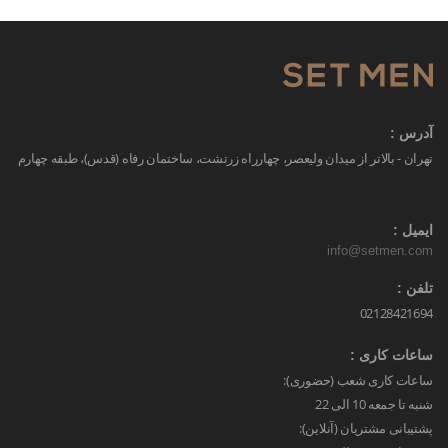
آدرس :
تهران - بالاتر از میدان ولیعصر، چهارراه زرتشت، ساختمان رفاه (قدس)، طبقه چهارم
ایمیل :
info@setmen.com
تلفن :
02128421694
ساعات کاری :
ساعات کاری شعب (حضوری):
شنبه تا جمعه 10 الی 22
پشتیبانی مشتریان (آنلاین):