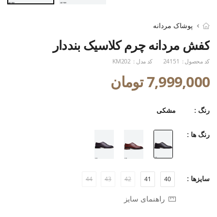
پوشاک مردانه
کفش مردانه چرم کلاسیک بنددار
کد محصول :
24151
کد مدل :
KM202
7,999,000 تومان
رنگ :
مشکی
رنگ ها :
سایزها :
44
43
42
41
40
راهنمای سایز