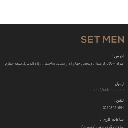
آدرس :
تهران - بالاتر از میدان ولیعصر، چهارراه زرتشت، ساختمان رفاه (قدس)، طبقه چهارم
ایمیل :
info@setmen.com
تلفن :
02128421694
ساعات کاری :
ساعات کاری شعب (حضوری):