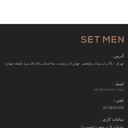
آدرس :
تهران - بالاتر از میدان ولیعصر، چهارراه زرتشت، ساختمان رفاه (قدس)، طبقه چهارم
ایمیل :
info@setmen.com
تلفن :
02128421694
ساعات کاری :
ساعات کاری شعب (حضوری):