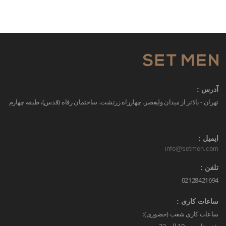
آدرس :
تهران - بالاتر از میدان ولیعصر، چهارراه زرتشت، ساختمان رفاه (قدس)، طبقه چهارم
ایمیل :
info@setmen.com
تلفن :
02128421694
ساعات کاری :
ساعات کاری شعب (حضوری):
شنبه تا جمعه 10 الی 22