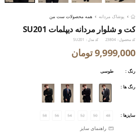
پوشاک مردانه
همه محصولات ست من
کت و شلوار مردانه دیپلمات SU201
کد محصول :
23804
کد مدل :
SU201
9,999,000 تومان
رنگ :
طوسی
رنگ ها :
سایزها :
58
56
54
52
50
48
راهنمای سایز