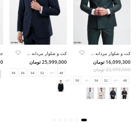
کت و شلوار مردانه شش دکمه دیپلمات
کت و شلوار مردانه WOOL کلاسیک
16,099,300 تومان
25,999,000 تومان
000
22,999,000 تومان
58
56
54
52
50
48
60
58
56
54
52
50
48