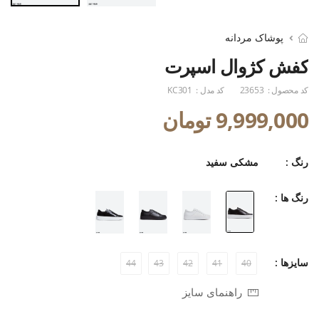
پوشاک مردانه
کفش کژوال اسپرت
کد محصول :
23653
کد مدل :
KC301
9,999,000 تومان
رنگ :
مشکی سفید
رنگ ها :
سایزها :
44
43
42
41
40
راهنمای سایز