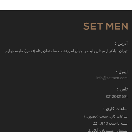
آدرس :
تهران - بالاتر از میدان ولیعصر، چهارراه زرتشت، ساختمان رفاه (قدس)، طبقه چهارم
ایمیل :
info@setmen.com
تلفن :
02128421694
ساعات کاری :
ساعات کاری شعب (حضوری):
شنبه تا جمعه 10 الی 22
پشتیبانی مشتریان (آنلاین):