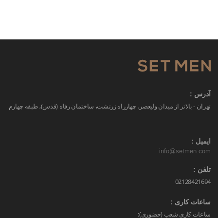
آدرس :
تهران - بالاتر از میدان ولیعصر، چهارراه زرتشت، ساختمان رفاه (قدس)، طبقه چهارم
ایمیل :
info@setmen.com
تلفن :
02128421694
ساعات کاری :
ساعات کاری شعب (حضوری):