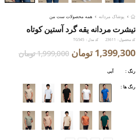
پوشاک مردانه
همه محصولات ست من
تیشرت مردانه یقه گرد آستین کوتاه
کد محصول :
23611
کد مدل :
TG545
1,399,300 تومان
1,999,000 تومان
رنگ :
آبی
رنگ ها :