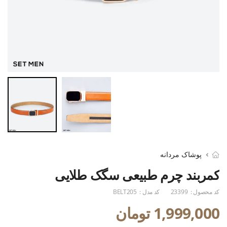
پوشاک مردانه
کمربند چرم طبیعی سگک طلایی
کد محصول :
23399
کد مدل :
BELT205
1,999,000 تومان