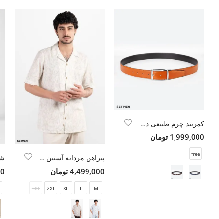
کمربند چرم طبیعی دورو سگک چرخشی
1,999,000 تومان
free
پیراهن مردانه آستین کوتاه یقه انگلیسی هاوایی
4,499,000 تومان
000
3XL
2XL
XL
L
M