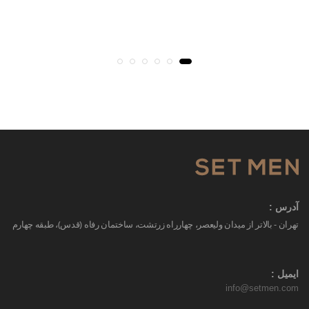
آدرس :
تهران - بالاتر از میدان ولیعصر، چهارراه زرتشت، ساختمان رفاه (قدس)، طبقه چهارم
ایمیل :
info@setmen.com