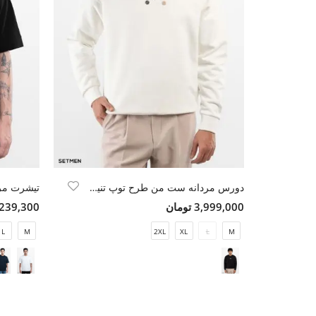
دورس مردانه ست من طرح توپ تنیس/ پدل
تیشرت مرد
3,999,000 تومان
2,239,300 تو
L
M
2XL
XL
L
M