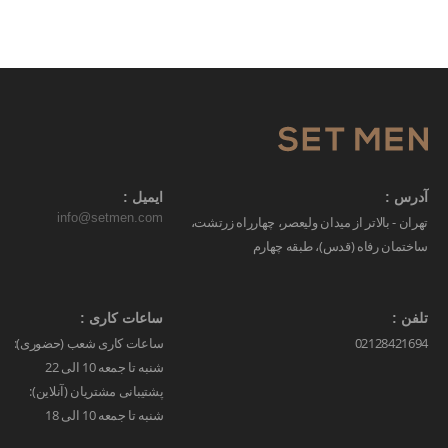
آدرس :
ایمیل :
info@setmen.com
تهران - بالاتر از میدان ولیعصر، چهارراه زرتشت،
ساختمان رفاه (قدس)، طبقه چهارم
تلفن :
ساعات کاری :
02128421694
ساعات کاری شعب (حضوری):
شنبه تا جمعه 10 الی 22
پشتیبانی مشتریان (آنلاین):
شنبه تا جمعه 10 الی 18