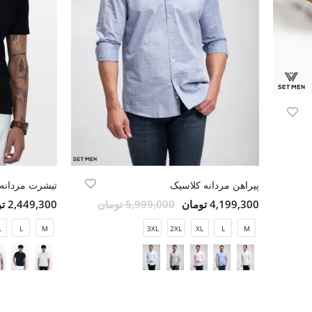
پیراهن مردانه کلاسیک
تیشرت مردانه
4,199,300 تومان
5,999,000 تومان
2,449,300 تومان
L
L
M
3XL
2XL
XL
L
M