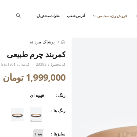
فروش ویژه ست من
آدرس شعب
نظرات مشتریان
پوشاک مردانه
کمربند چرم طبیعی
کد محصول :
23392
کد مدل :
BELT201
1,999,000 تومان
رنگ :
قهوه ای
رنگ ها :
سایزها :
free