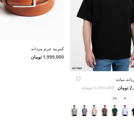
کمربند چرم مردانه
1,999,000 تومان
انه ساده
مان
3,199,000 تومان
2XL
XL